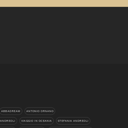
ABBADREAM
ANTONIO ORNANO
 ANDREOLI
VIAGGIO IN OCEANIA
STEFANIA ANDREOLI