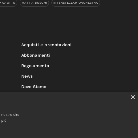
RAVIOTTO
MATTIA BOSCHI
INTERSTELLAR ORCHESTRA
Acquisti e prenotazioni
Abbonamenti
Regolamento
News
Dove Siamo
×
Contatti
l nostro sito
i più