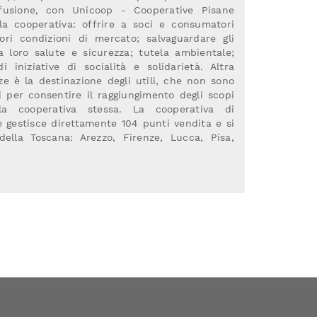
 fusione, con Unicoop - Cooperative Pisane
ella cooperativa: offrire a soci e consumatori
iori condizioni di mercato; salvaguardare gli
a loro salute e sicurezza; tutela ambientale;
i iniziative di socialità e solidarietà. Altra
ze è la destinazione degli utili, che non sono
ati per consentire il raggiungimento degli scopi
la cooperativa stessa. La cooperativa di
 gestisce direttamente 104 punti vendita e si
ella Toscana: Arezzo, Firenze, Lucca, Pisa,