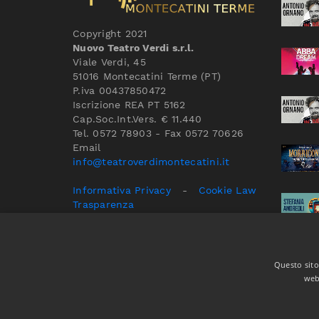
Copyright 2021
Nuovo Teatro Verdi s.r.l.
Viale Verdi, 45
51016 Montecatini Terme (PT)
P.iva 00437850472
Iscrizione REA PT 5162
Cap.Soc.Int.Vers. € 11.440
Tel. 0572 78903 - Fax 0572 70626
Email
info@teatroverdimontecatini.it
Informativa Privacy
-
Cookie Law
Trasparenza
SCOPRI IL TEATRO
Questo sito 
web 