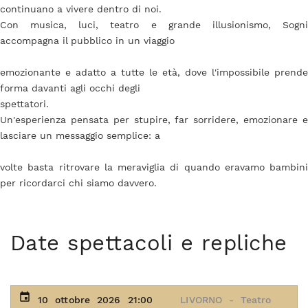
continuano a vivere dentro di noi.
Con musica, luci, teatro e grande illusionismo, Sogni
accompagna il pubblico in un viaggio
emozionante e adatto a tutte le età, dove l'impossibile prende
forma davanti agli occhi degli
spettatori.
Un'esperienza pensata per stupire, far sorridere, emozionare e
lasciare un messaggio semplice: a
volte basta ritrovare la meraviglia di quando eravamo bambini
per ricordarci chi siamo davvero.
Date spettacoli e repliche
event
10 ottobre 2026 21:00
LIVORNO - Teatro