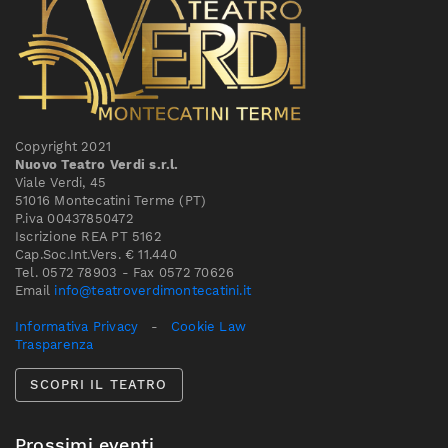
Copyright 2021
Nuovo Teatro Verdi s.r.l.
Viale Verdi, 45
51016 Montecatini Terme (PT)
P.iva 00437850472
Iscrizione REA PT 5162
Cap.Soc.Int.Vers. € 11.440
Tel. 0572 78903 - Fax 0572 70626
Email
info@teatroverdimontecatini.it
Informativa Privacy
-
Cookie Law
Trasparenza
SCOPRI IL TEATRO
Prossimi eventi