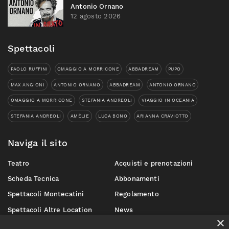
Antonio Ornano
12 agosto 2026
Spettacoli
PAOLO RUFFINI
OMAGGIO A MORRICONE
ABBADREAM
PUPO
MAX ANGIONI
ANTONIO ORNANO
ABBADREAM
ANTONIO ORNANO
OMAGGIO A MORRICONE
STEFANIA ANDREOLI
VIAGGIO IN OCEANIA
STEFANIA ANDREOLI
AMÉLIE
LUCA BONO
ARIANNA CRAVIOTTO
Naviga il sito
Teatro
Acquisti e prenotazioni
Scheda Tecnica
Abbonamenti
Spettacoli Montecatini
Regolamento
Spettacoli Altre Location
News
×
Produzioni in corso
Dove Siamo