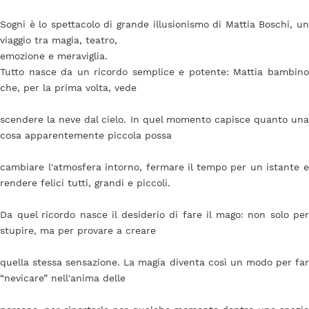
Sogni è lo spettacolo di grande illusionismo di Mattia Boschi, un
viaggio tra magia, teatro,
emozione e meraviglia.
Tutto nasce da un ricordo semplice e potente: Mattia bambino
che, per la prima volta, vede
scendere la neve dal cielo. In quel momento capisce quanto una
cosa apparentemente piccola possa
cambiare l'atmosfera intorno, fermare il tempo per un istante e
rendere felici tutti, grandi e piccoli.
Da quel ricordo nasce il desiderio di fare il mago: non solo per
stupire, ma per provare a creare
quella stessa sensazione. La magia diventa così un modo per far
“nevicare” nell'anima delle